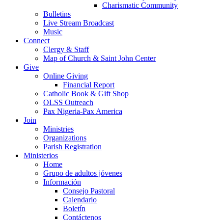
Charismatic Community
Bulletins
Live Stream Broadcast
Music
Connect
Clergy & Staff
Map of Church & Saint John Center
Give
Online Giving
Financial Report
Catholic Book & Gift Shop
OLSS Outreach
Pax Nigeria-Pax America
Join
Ministries
Organizations
Parish Registration
Ministerios
Home
Grupo de adultos jóvenes
Información
Consejo Pastoral
Calendario
Boletín
Contáctenos