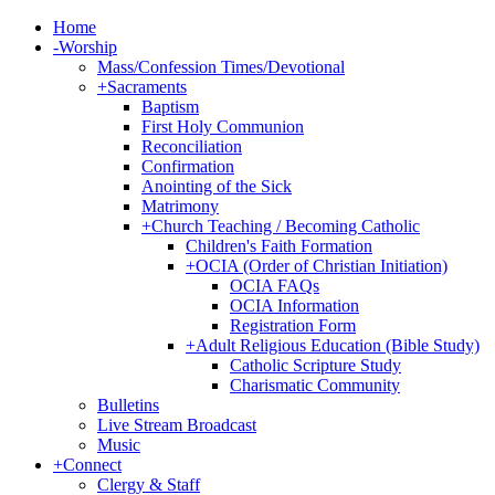
Home
-
Worship
Mass/Confession Times/Devotional
+
Sacraments
Baptism
First Holy Communion
Reconciliation
Confirmation
Anointing of the Sick
Matrimony
+
Church Teaching / Becoming Catholic
Children's Faith Formation
+
OCIA (Order of Christian Initiation)
OCIA FAQs
OCIA Information
Registration Form
+
Adult Religious Education (Bible Study)
Catholic Scripture Study
Charismatic Community
Bulletins
Live Stream Broadcast
Music
+
Connect
Clergy & Staff