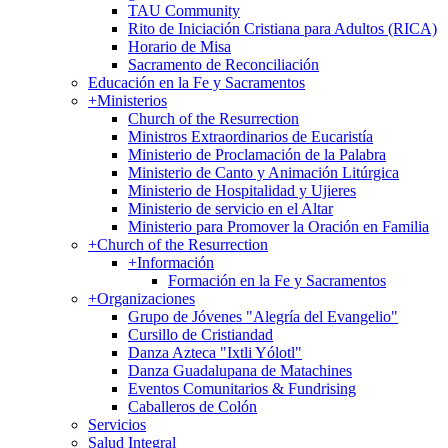
TAU Community
Rito de Iniciación Cristiana para Adultos (RICA)
Horario de Misa
Sacramento de Reconciliación
Educación en la Fe y Sacramentos
+
Ministerios
Church of the Resurrection
Ministros Extraordinarios de Eucaristía
Ministerio de Proclamación de la Palabra
Ministerio de Canto y Animación Litúrgica
Ministerio de Hospitalidad y Ujieres
Ministerio de servicio en el Altar
Ministerio para Promover la Oración en Familia
+
Church of the Resurrection
+
Información
Formación en la Fe y Sacramentos
+
Organizaciones
Grupo de Jóvenes "Alegría del Evangelio"
Cursillo de Cristiandad
Danza Azteca "Ixtli Yólotl"
Danza Guadalupana de Matachines
Eventos Comunitarios & Fundrising
Caballeros de Colón
Servicios
Salud Integral