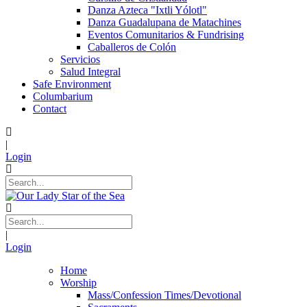
Danza Azteca "Ixtli Yólotl"
Danza Guadalupana de Matachines
Eventos Comunitarios & Fundrising
Caballeros de Colón
Servicios
Salud Integral
Safe Environment
Columbarium
Contact
|
Login
|
Login
Home
Worship
Mass/Confession Times/Devotional