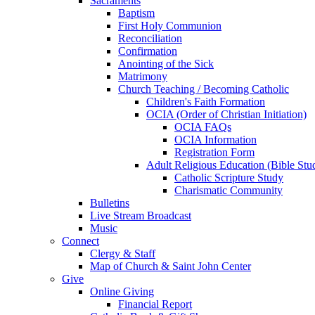
Sacraments
Baptism
First Holy Communion
Reconciliation
Confirmation
Anointing of the Sick
Matrimony
Church Teaching / Becoming Catholic
Children's Faith Formation
OCIA (Order of Christian Initiation)
OCIA FAQs
OCIA Information
Registration Form
Adult Religious Education (Bible Stu
Catholic Scripture Study
Charismatic Community
Bulletins
Live Stream Broadcast
Music
Connect
Clergy & Staff
Map of Church & Saint John Center
Give
Online Giving
Financial Report