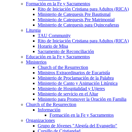
Formación en la Fe y Sacramentos
Rito de Iniciación Cristiana para Adultos (RICA)
Ministerio de Catequesis Pre Bautismal
Ministerio de Catequesis Pre Matrimonial
Ministerio de Catequesis para Quinceañeras
Liturgia
TAU Community
Rito de Iniciación Cristiana para Adultos (RICA)
Horario de Misa
Sacramento de Reconciliación
Educación en la Fe y Sacramentos
Ministerios
Church of the Resurrection
Ministros Extraordinarios de Eucaristía
Ministerio de Proclamación de la Palabra
Ministerio de Canto y Animación Litúrgica
Ministerio de Hospitalidad y Ujieres
Ministerio de servicio en el Altar
Ministerio para Promover la Oración en Familia
Church of the Resurrection
Información
Formación en la Fe y Sacramentos
Organizaciones
Grupo de Jóvenes "Alegría del Evangelio"
Cursillo de Cristiandad