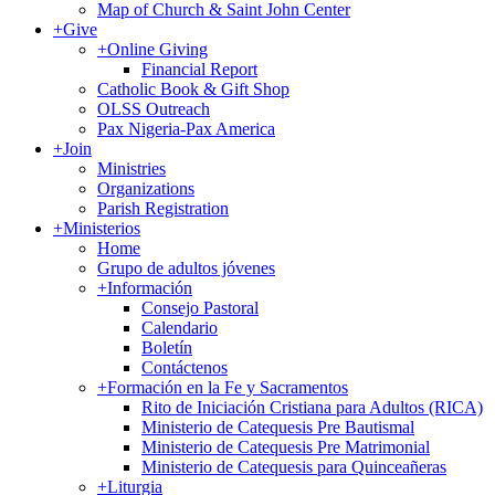
Map of Church & Saint John Center
+
Give
+
Online Giving
Financial Report
Catholic Book & Gift Shop
OLSS Outreach
Pax Nigeria-Pax America
+
Join
Ministries
Organizations
Parish Registration
+
Ministerios
Home
Grupo de adultos jóvenes
+
Información
Consejo Pastoral
Calendario
Boletín
Contáctenos
+
Formación en la Fe y Sacramentos
Rito de Iniciación Cristiana para Adultos (RICA)
Ministerio de Catequesis Pre Bautismal
Ministerio de Catequesis Pre Matrimonial
Ministerio de Catequesis para Quinceañeras
+
Liturgia